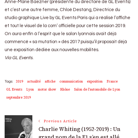
Anne-Marie Baezner (présidente du directoire de GL Events)
et c’est une autre femme, Chloé Destang, Directrice du
studio graphique Live by GL Events Paris qui a réalisé l’affiche
et tout le visuel de la com’ officielle pour cette session 2019.
On aura enfin à l’esprit que le salon lyonnais avait déjà
commencé « sa mutation » dès 2017 puisqu’il proposait déjà
une exposition dédiée aux nouvelles mobilités.
Via GL Events.
2019
actualité
affiche
communication
exposition
France
Tags:
GL Events
Lyon
motor show
Rhône
Salon de l'automobile de Lyon
septembre 2019
Post
Previous Article
Charlie Whiting (1952-2019) : Un
grand nom de la F1 s’en est allé