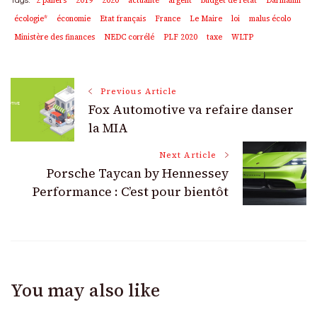
2 paliers
2019
2020
actualité
argent
budget de l'état
Darmanin
Tags:
écologie*
économie
Etat français
France
Le Maire
loi
malus écolo
Ministère des finances
NEDC corrélé
PLF 2020
taxe
WLTP
Post
Previous Article
Fox Automotive va refaire danser
Navigation
la MIA
Next Article
Porsche Taycan by Hennessey
Performance : C’est pour bientôt
You may also like