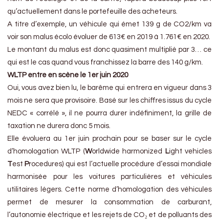
qu’actuellement dans le portefeuille des acheteurs.
A titre d’exemple, un véhicule qui émet 139 g de CO2/km va
voir son malus écolo évoluer de 613€ en 2019 à 1.761€ en 2020.
Le montant du malus est donc quasiment multiplié par 3… ce
qui est le cas quand vous franchissez la barre des 140 g/km.
WLTP entre en scène le 1er juin 2020
Oui, vous avez bien lu, le barême qui entrera en vigueur dans 3
mois ne sera que provisoire. Basé sur les chiffres issus du cycle
NEDC « corrélé », il ne pourra durer indéfiniment, la grille de
taxation ne durera donc 5 mois.
Elle évoluera au 1er juin prochain pour se baser sur le cycle
d’homologation WLTP (
W
orldwide harmonized
L
ight vehicles
T
est
P
rocedures) qui est l’actuelle procédure d’essai mondiale
harmonisée pour les voitures particulières et véhicules
utilitaires légers. Cette norme d’homologation des véhicules
permet de mesurer la consommation de carburant,
l’autonomie électrique et les rejets de CO₂ et de polluants des