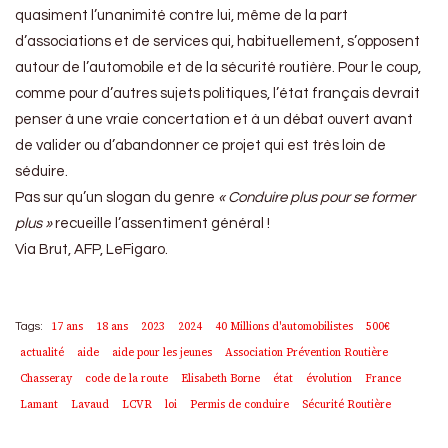
quasiment l’unanimité contre lui, même de la part
d’associations et de services qui, habituellement, s’opposent
autour de l’automobile et de la sécurité routière. Pour le coup,
comme pour d’autres sujets politiques, l’état français devrait
penser à une vraie concertation et à un débat ouvert avant
de valider ou d’abandonner ce projet qui est très loin de
séduire.
Pas sur qu’un slogan du genre
« Conduire plus pour se former
plus »
recueille l’assentiment général !
Via Brut, AFP, LeFigaro.
17 ans
18 ans
2023
2024
40 Millions d'automobilistes
500€
Tags:
actualité
aide
aide pour les jeunes
Association Prévention Routière
Chasseray
code de la route
Elisabeth Borne
état
évolution
France
Lamant
Lavaud
LCVR
loi
Permis de conduire
Sécurité Routière