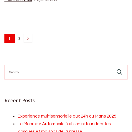
Posts
1
2
Page
Page
pagination
Search
for:
Recent Posts
Expérience multisensorielle aux 24h du Mans 2025
Le Moniteur Automobile fait son retour dans les
kiosques et maisons de la presse