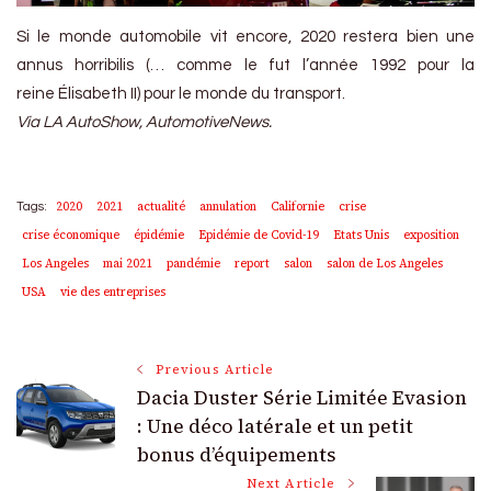
Si le monde automobile vit encore, 2020 restera bien une
annus horribilis (… comme le fut l’année 1992 pour la
reine Élisabeth II) pour le monde du transport.
Via LA AutoShow, AutomotiveNews.
2020
2021
actualité
annulation
Californie
crise
Tags:
crise économique
épidémie
Epidémie de Covid-19
Etats Unis
exposition
Los Angeles
mai 2021
pandémie
report
salon
salon de Los Angeles
USA
vie des entreprises
Post
Previous Article
Dacia Duster Série Limitée Evasion
Navigation
: Une déco latérale et un petit
bonus d’équipements
Next Article