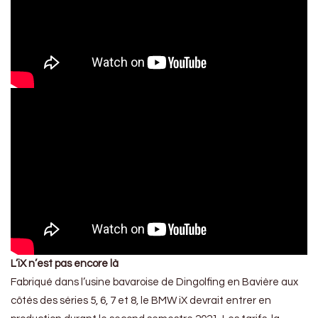
L’iX n’est pas encore là
Fabriqué dans l’usine bavaroise de Dingolfing en Bavière aux
côtés des séries 5, 6, 7 et 8, le BMW iX devrait entrer en