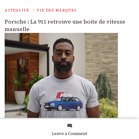
ACTUALITÉ
VIE DES MARQUES
Porsche : La 911 retrouve une boite de vitesse
manuelle
ACTUALITÉ
COMMUNICATION
VIE DES MARQUES
on
Leave a Comment
BMW