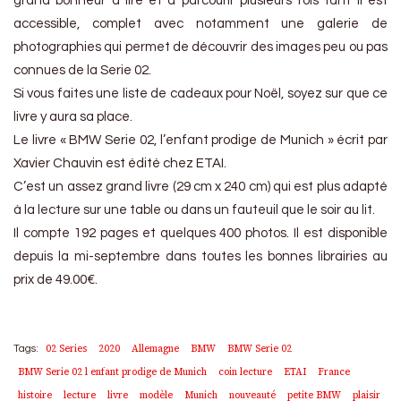
grand bonheur à lire et à parcourir plusieurs fois tant il est
accessible, complet avec notamment une galerie de
photographies qui permet de découvrir des images peu ou pas
connues de la Serie 02.
Si vous faites une liste de cadeaux pour Noël, soyez sur que ce
livre y aura sa place.
Le livre « BMW Serie 02, l’enfant prodige de Munich » écrit par
Xavier Chauvin est édité chez ETAI.
C’est un assez grand livre (29 cm x 240 cm) qui est plus adapté
à la lecture sur une table ou dans un fauteuil que le soir au lit.
Il compte 192 pages et quelques 400 photos. Il est disponible
depuis la mi-septembre dans toutes les bonnes librairies au
prix de 49.00€.
02 Series
2020
Allemagne
BMW
BMW Serie 02
Tags:
BMW Serie 02 l enfant prodige de Munich
coin lecture
ETAI
France
histoire
lecture
livre
modèle
Munich
nouveauté
petite BMW
plaisir