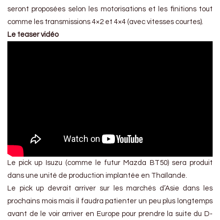
seront proposées selon les motorisations et les finitions tout
comme les transmissions 4×2 et 4×4 (avec vitesses courtes).
Le teaser vidéo
Le pick up Isuzu (comme le futur Mazda BT50) sera produit
dans une unité de production implantée en Thaïlande.
Le pick up devrait arriver sur les marchés d’Asie dans les
prochains mois mais il faudra patienter un peu plus longtemps
avant de le voir arriver en Europe pour prendre la suite du D-