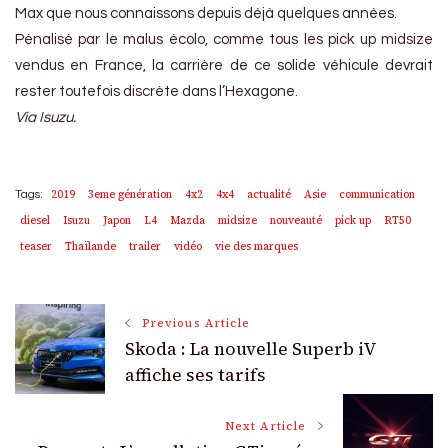
Max que nous connaissons depuis déjà quelques années.
Pénalisé par le malus écolo, comme tous les pick up midsize
vendus en France, la carrière de ce solide véhicule devrait
rester toutefois discrète dans l’Hexagone.
Via Isuzu.
2019
3eme génération
4x2
4x4
actualité
Asie
communication
Tags:
diesel
Isuzu
Japon
L4
Mazda
midsize
nouveauté
pick up
RT50
teaser
Thaïlande
trailer
vidéo
vie des marques
Post
Previous Article
Skoda : La nouvelle Superb iV
Navigation
affiche ses tarifs
Next Article