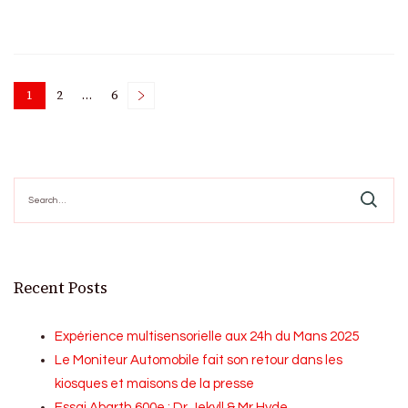
Posts
1
2
…
6
Page
Page
Page
pagination
Search
for:
Recent Posts
Expérience multisensorielle aux 24h du Mans 2025
Le Moniteur Automobile fait son retour dans les
kiosques et maisons de la presse
Essai Abarth 600e : Dr Jekyll & Mr Hyde