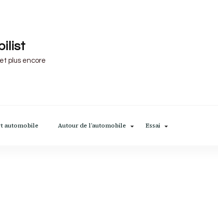
ilist
 et plus encore
t automobile
Autour de l’automobile
Essai