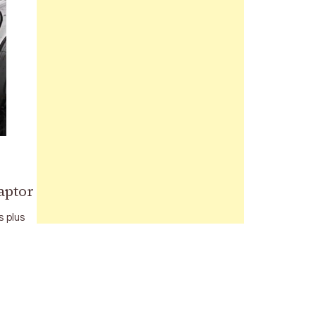
aptor
s plus