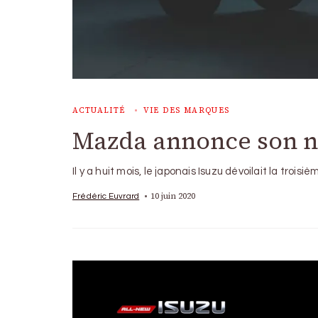
ACTUALITÉ
VIE DES MARQUES
Mazda annonce son n
Il y a huit mois, le japonais Isuzu dévoilait la troi
10 juin 2020
Frédéric Euvrard