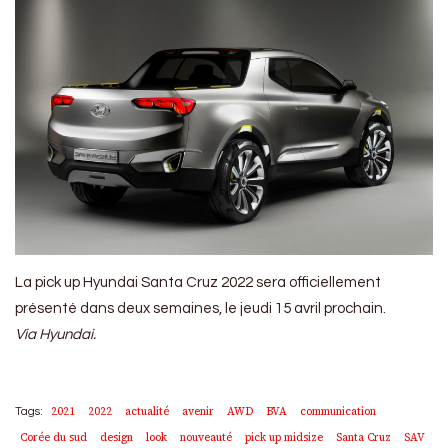
La pick up Hyundai Santa Cruz 2022 sera officiellement
présenté dans deux semaines, le jeudi 15 avril prochain.
Via Hyundai.
2021
2022
actualité
avenir
AWD
BVA
communication
Tags:
Corée du sud
design
look
nouveauté
pick up midsize
Santa Cruz
SAV