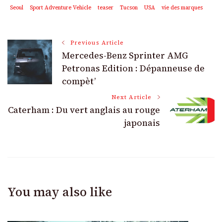
Seoul
Sport Adventure Vehicle
teaser
Tucson
USA
vie des marques
Post
Previous Article
Mercedes-Benz Sprinter AMG
Navigation
Petronas Edition : Dépanneuse de
compèt’
Next Article
Caterham : Du vert anglais au rouge
japonais
You may also like