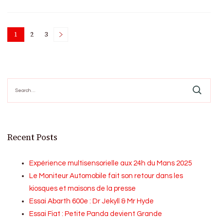
Posts
1
2
3
Page
Page
Page
pagination
Search
for:
Recent Posts
Expérience multisensorielle aux 24h du Mans 2025
Le Moniteur Automobile fait son retour dans les
kiosques et maisons de la presse
Essai Abarth 600e : Dr Jekyll & Mr Hyde
Essai Fiat : Petite Panda devient Grande