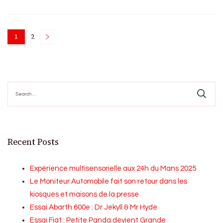
Posts
1
2
Page
Page
pagination
Search
for:
Recent Posts
Expérience multisensorielle aux 24h du Mans 2025
Le Moniteur Automobile fait son retour dans les
kiosques et maisons de la presse
Essai Abarth 600e : Dr Jekyll & Mr Hyde
Essai Fiat : Petite Panda devient Grande