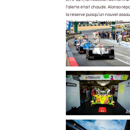
l’alerte était chaude. Alonso ré
la réserve puisqu’un nouvel assaut
360 devant les Toy et les SMB.