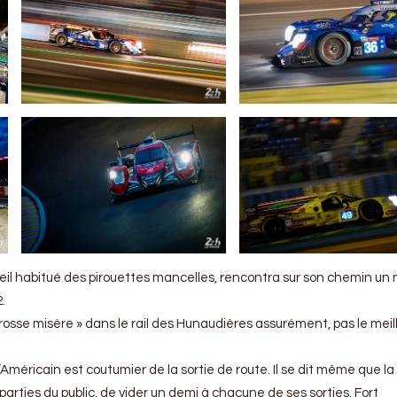
ieil habitué des pirouettes mancelles, rencontra sur son chemin un 
.
 grosse misère » dans le rail des Hunaudières assurément, pas le meil
’Américain est coutumier de la sortie de route. Il se dit même que la
parties du public, de vider un demi à chacune de ses sorties. Fort