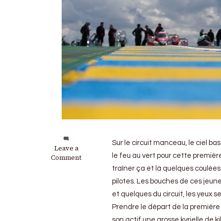
Sur le circuit manceau, le ciel b
on
Leave a
le feu au vert pour cette premiè
24
Comment
Heures
traîner ça et là quelques coulé
du
pilotes. Les bouches de ces jeunes
Mans
2019
et quelques du circuit, les yeux se
(1ere
Prendre le départ de la première 
séance
son actif une grosse kyrielle de k