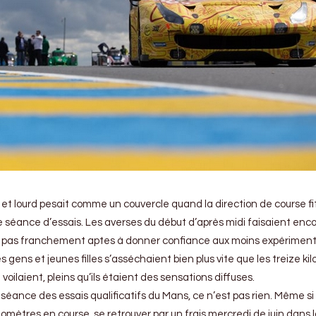
as et lourd pesait comme un couvercle quand la direction de course fi
re séance d’essais. Les averses du début d’après midi faisaient enc
es pas franchement aptes à donner confiance aux moins expérimen
 gens et jeunes filles s’asséchaient bien plus vite que les treize ki
 voilaient, pleins qu’ils étaient des sensations diffuses.
séance des essais qualificatifs du Mans, ce n’est pas rien. Même si
ilomètres en course, se retrouver par un frais mercredi de juin dans 