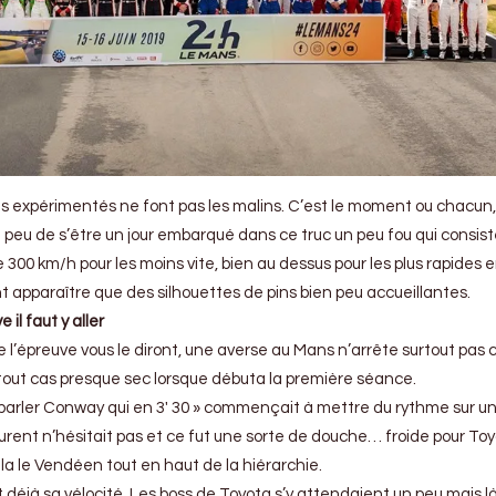
s expérimentés ne font pas les malins. C’est le moment ou chacun,
peu de s’être un jour embarqué dans ce truc un peu fou qui consist
 de 300 km/h pour les moins vite, bien au dessus pour les plus rapides 
nt apparaître que des silhouettes de pins bien peu accueillantes.
 il faut y aller
 l’épreuve vous le diront, une averse au Mans n’arrête surtout pas 
n tout cas presque sec lorsque débuta la première séance.
t parler Conway qui en 3′ 30 » commençait à mettre du rythme sur un
ent n’hésitait pas et ce fut une sorte de douche… froide pour To
lla le Vendéen tout en haut de la hiérarchie.
t déjà sa vélocité. Les boss de Toyota s’y attendaient un peu mais là