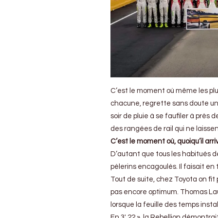
C’est le moment où même les plu
chacune, regrette sans doute un 
soir de pluie à se faufiler à près
des rangées de rail qui ne laisse
C’est le moment où, quoiqu’il arrive
D’autant que tous les habitués de
pèlerins encagoulés. Il faisait e
Tout de suite, chez Toyota on fi
pas encore optimum. Thomas Laur
lorsque la feuille des temps insta
En 3′ 22 », la Rebellion démontrai