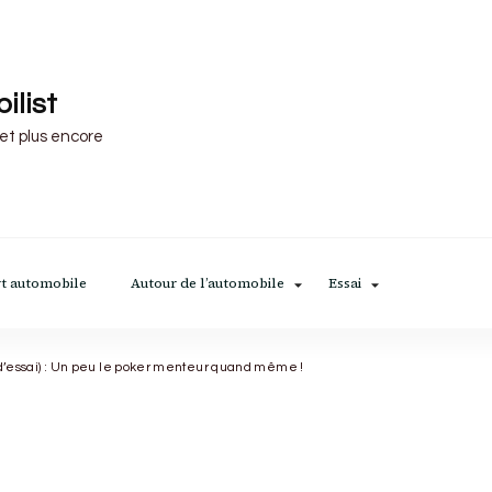
ilist
 et plus encore
t automobile
Autour de l’automobile
Essai
d’essai) : Un peu le poker menteur quand même !