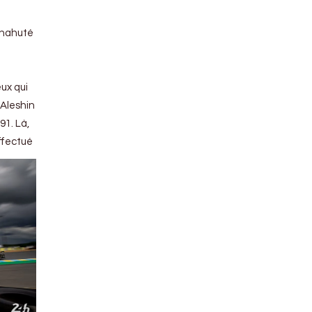
 chahuté
eux qui
 Aleshin
91. Là,
effectué