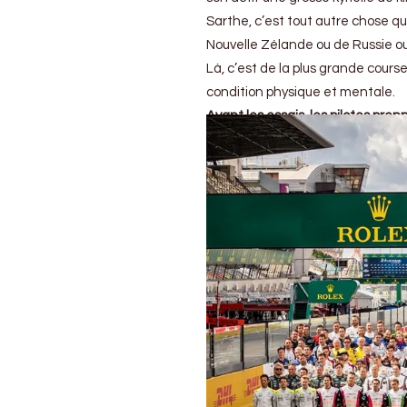
d’essai)
:
Sarthe, c’est tout autre chose 
Un
Nouvelle Zélande ou de Russie ou 
peu
Là, c’est de la plus grande cours
le
poker
condition physique et mentale.
menteur
Avant les essais, les pilotes pren
quand
même
!