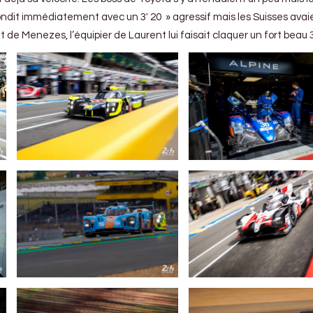
pondit immédiatement avec un 3′ 20 » agressif mais les Suisses avai
 de Menezes, l’équipier de Laurent lui faisait claquer un fort beau 3