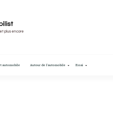
ilist
 et plus encore
t automobile
Autour de l’automobile
Essai