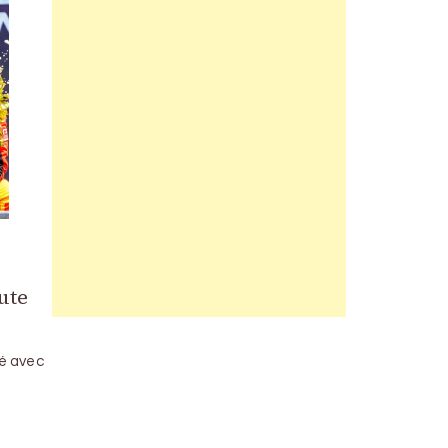
ute
ué avec