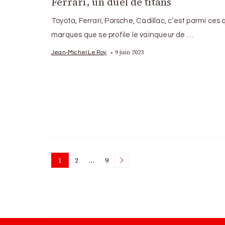
Ferrari, un duel de titans
Toyota, Ferrari, Porsche, Cadillac, c’est parmi ces
marques que se profile le vainqueur de …
9 juin 2023
Jean-Michel Le Roy
Posts
1
2
…
9
Page
Page
Page
pagination