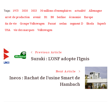
1973
2020
2023
30 millions d'exemplaires
actualité
Allemagne
Tags:
arret de production
avenir
B1
B8
berline
économie
Europe
fin de vie
Groupe Volkswagen
Passat
sedan
segment D
Skoda
Superb
USA
vie des marques
Volkswagen
Post
Previous Article
Suzuki : L’ONF adopte l’Ignis
Navigation
Next Article
Ineos : Rachat de l’usine Smart de
Hambach