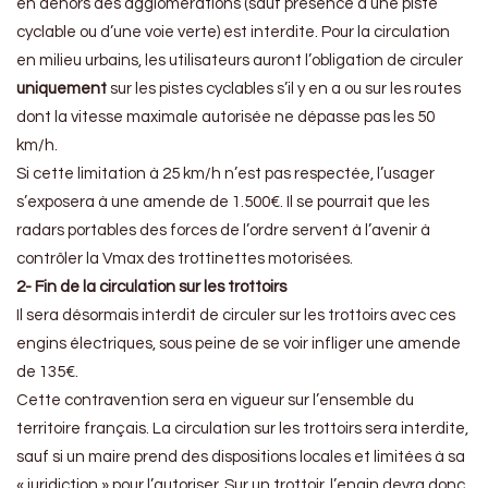
en dehors des agglomérations (sauf présence d’une piste
cyclable ou d’une voie verte) est interdite. Pour la circulation
en milieu urbains, les utilisateurs auront l’obligation de circuler
uniquement
sur les pistes cyclables s’il y en a ou sur les routes
dont la vitesse maximale autorisée ne dépasse pas les 50
km/h.
Si cette limitation à 25 km/h n’est pas respectée, l’usager
s’exposera à une amende de 1.500€. Il se pourrait que les
radars portables des forces de l’ordre servent à l’avenir à
contrôler la Vmax des trottinettes motorisées.
2- Fin de la circulation sur les trottoirs
Il sera désormais interdit de circuler sur les trottoirs avec ces
engins électriques, sous peine de se voir infliger une amende
de 135€.
Cette contravention sera en vigueur sur l’ensemble du
territoire français. La circulation sur les trottoirs sera interdite,
sauf si un maire prend des dispositions locales et limitées à sa
« juridiction » pour l’autoriser. Sur un trottoir, l’engin devra donc