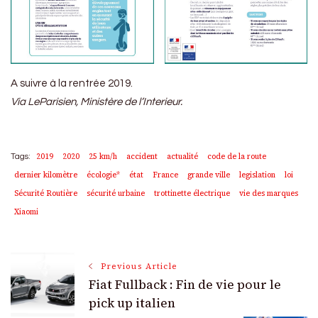
A suivre à la rentrée 2019.
Via LeParisien, Ministère de l’Interieur.
2019
2020
25 km/h
accident
actualité
code de la route
Tags:
dernier kilomètre
écologie*
état
France
grande ville
legislation
loi
Sécurité Routière
sécurité urbaine
trottinette électrique
vie des marques
Xiaomi
Post
Previous Article
Fiat Fullback : Fin de vie pour le
Navigation
pick up italien