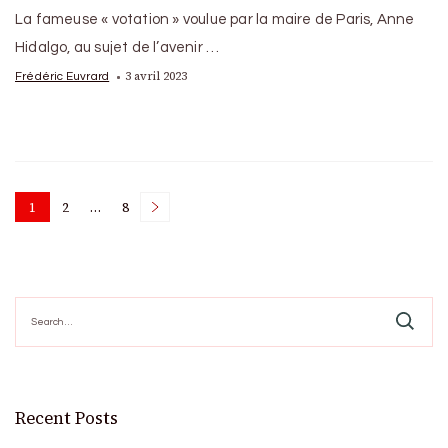
La fameuse « votation » voulue par la maire de Paris, Anne
Hidalgo, au sujet de l’avenir …
3 avril 2023
Frédéric Euvrard
Posts
1
2
…
8
Page
Page
Page
pagination
Search
for:
Recent Posts