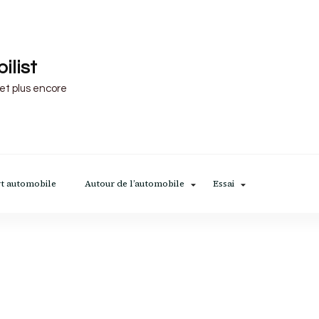
ilist
 et plus encore
t automobile
Autour de l’automobile
Essai