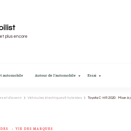
ilist
 et plus encore
t automobile
Autour de l’automobile
Essai
es et d'avenir
Véhicules électriques & hybrides
Toyota C-HR 2020 : Mise à 
IDES
VIE DES MARQUES