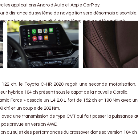
c les applications Android Auto et Apple CarPlay.
our à distance du système de navigation sera désormais disponible.
aisse entendre que la qualité du système audio a été amélioré.
e 122 ch, le Toyota C-HR 2020 reçoit une seconde motorisation, 
lseur hybride 184 ch présent sous le capot de la nouvelle Corolla.
amic Force » associe un L4 2.0 L fort de 152 ch et 190 Nm avec u
9 ch) et un couple de 202 Nm.
 avec une transmission de type CVT qui fait passer la puissance a
t pas prévue en version AWD.
on au sujet des performances du crossover dans sa version 184 ch