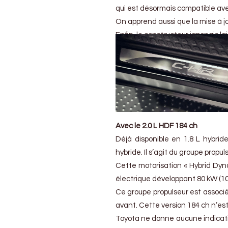
qui est désormais compatible ave
On apprend aussi que la mise à j
Enfin, le constructeur japonais l
Avec le 2.0 L HDF 184 ch
Déjà disponible en 1.8 L hybrid
hybride. Il s’agit du groupe propu
Cette motorisation « Hybrid Dyn
électrique développant 80 kW (10
Ce groupe propulseur est associé
avant. Cette version 184 ch n’es
Toyota ne donne aucune indicati