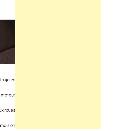
toujours
n moteur
ux roues
 mais on