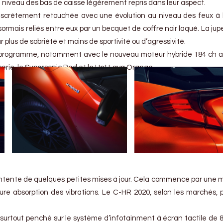
au niveau des bas de caisse légèrement repris dans leur aspect.
i discrètement retouchée avec une évolution au niveau des feux à 
sormais reliés entre eux par un becquet de coffre noir laqué. La jup
ur plus de sobriété et moins de sportivité ou d’agressivité.
u programme, notamment avec le nouveau moteur hybride 184 ch a
serie, le Supersonic Red et le Hot Lava Orange.
ontente de quelques petites mises à jour. Cela commence par une m
ure absorption des vibrations. Le C-HR 2020, selon les marchés, p
 surtout penché sur le système d’infotainment à écran tactile de 