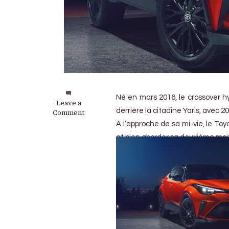
Né en mars 2016, le crossover h
on
Leave a
derrière la citadine Yaris, avec
Toyota
Comment
C-
A l’approche de sa mi-vie, le To
HR
et bien aborder sa deuxième moi
2020
:
Mise
à
jour