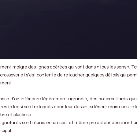
ment malgré des lignes acérées qui vont dans « tous les sens », To
 crossover et s’est contenté de retoucher quelques détails qui per
ement.
ise d’air inférieure légèrement agrandie, des antibrouillards qui
ares (à leds) sont retoqués dans leur dessin extérieur mais aussi in
re et plus lisse.
 clignotants sont réunis en un seul et même projecteur dessinant u
cipal.