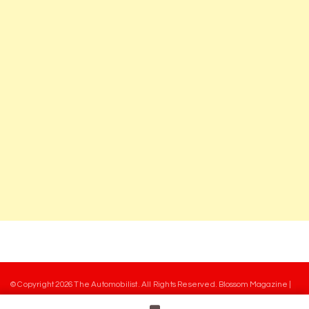
© Copyright 2026
The Automobilist
. All Rights Reserved.
Blossom Magazine |
Developed By
Blossom Themes
.
Powered by
WordPress
.