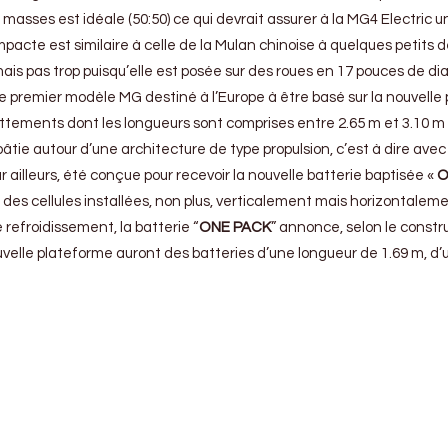
 masses est idéale (50:50) ce qui devrait assurer à la MG4 Electric 
acte est similaire à celle de la Mulan chinoise à quelques petits dét
is pas trop puisqu’elle est posée sur des roues en 17 pouces de di
le premier modèle MG destiné à l’Europe à être basé sur la nouvell
ements dont les longueurs sont comprises entre 2.65 m et 3.10 m c
tie autour d’une architecture de type propulsion, c’est à dire avec l
 ailleurs, été conçue pour recevoir la nouvelle batterie baptisée «
O
 des cellules installées, non plus, verticalement mais horizontalem
efroidissement, la batterie “
ONE PACK
” annonce, selon le constr
velle plateforme auront des batteries d’une longueur de 1.69 m, d’u