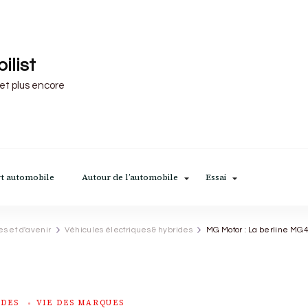
ilist
 et plus encore
t automobile
Autour de l’automobile
Essai
es et d'avenir
Véhicules électriques & hybrides
MG Motor : La berline MG4
IDES
VIE DES MARQUES