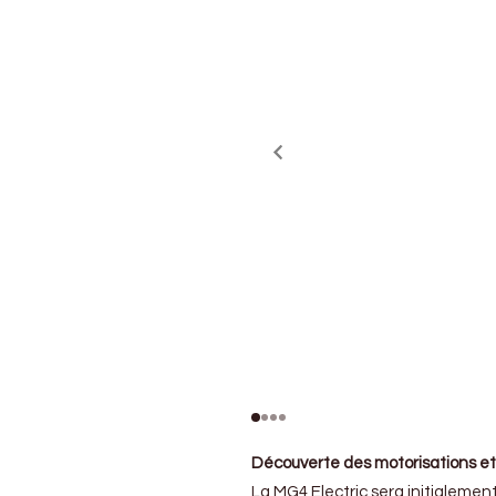
Découverte des motorisations et 
La MG4 Electric sera initialemen