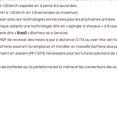
à 100 km/h expédié en à peine 8.0 secondes.
arrêt à 100 km/h en 3.8 secondes au maximum.
oluer avec les technologies annoncées pour les prochaines années.
ique adopte une technologie dite en « épingle à cheveux » à 8 couch
rie dits «
BaaS
» (Battery as a Service).
P de recevoir des mises à jour à distance (OTA ou over-the-air) tout
tterie pourront la remplacer et installer un nouvelle batterie plus
ment en essaim (PP CEM), nécessaire pour les futures solutions d
s batteries sur la plateforme est la même et les connecteurs liés aux