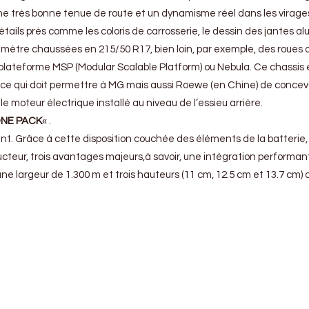
une très bonne tenue de route et un dynamisme réel dans les virages 
ails près comme les coloris de carrosserie, le dessin des jantes alu
amètre chaussées en 215/50 R17, bien loin, par exemple, des roues
e plateforme MSP (Modular Scalable Platform) ou Nebula. Ce chassis 
e qui doit permettre à MG mais aussi Roewe (en Chine) de concevo
e moteur électrique installé au niveau de l’essieu arrière.
NE PACK
« .
ent. Grâce à cette disposition couchée des éléments de la batterie,
ucteur, trois avantages majeurs,à savoir, une intégration performant
ne largeur de 1.300 m et trois hauteurs (11 cm, 12.5 cm et 13.7 cm) 