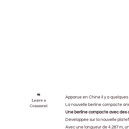
Apparue en Chine il y a quelques
on
Leave a
La nouvelle berline compacte ann
MG
Comment
Motor
Une berline compacte avec des d
:
Développée sur la nouvelle plat
La
berline
Avec une longueur de 4.287 m, u