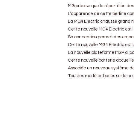
MG4
MG précise que la répartition des
Electric
L’apparence de cette berline comp
s’annonce
La MG4 Electric chausse grand ma
Cette nouvelle MG4 Electric est 
Sa conception permet des empatt
Cette nouvelle MG4 Electric est bâ
La nouvelle plateforme MSP a, par
Cette nouvelle batterie accueille
Associée un nouveau système de r
Tous les modèles basés sur la nou