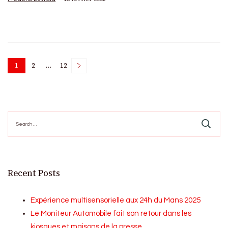
Posts
1
2
…
12
Page
Page
Page
pagination
Search
for:
Recent Posts
Expérience multisensorielle aux 24h du Mans 2025
Le Moniteur Automobile fait son retour dans les
kiosques et maisons de la presse