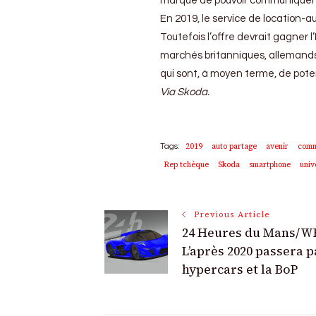
marque de pouvoir communiquer 
En 2019, le service de location
Toutefois l’offre devrait gagner 
marchés britanniques, allemands
qui sont, à moyen terme, de pot
Via Skoda.
2019
auto partage
avenir
comm
Tags:
Rep tchèque
Skoda
smartphone
univ
Post
Previous Article
24 Heures du Mans/WE
Navigation
L’après 2020 passera p
hypercars et la BoP