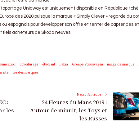
avec le reste du monde.
-autopartage Uniqway est uniquement disponible en République tch
l’Europe dès 2020 puisque la marque « Simply Clever » regarde du co
 ou espagnols pour développer son offre et tenter de capter des é
entiels acheteurs de Skoda neuves.
unication
covoiturage
étudiant
Fabia
Groupe Volkswagen
image de marque
ersité
vie des marques
Next Article
C :
24 Heures du Mans 2019 :
ar les
Autour de minuit, les Toys et
les Russes