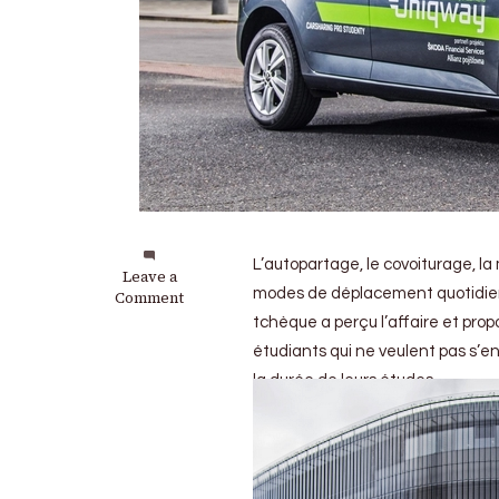
L’autopartage, le covoiturage, l
on
Leave a
modes de déplacement quotidiens
Skoda
Comment
Uniqway
tchèque a perçu l’affaire et pro
:
étudiants qui ne veulent pas s’e
L’autopartage
étudiant
la durée de leurs études.