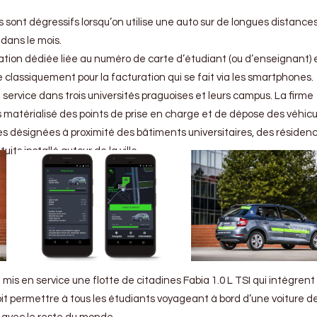
 sont dégressifs lorsqu’on utilise une auto sur de longues distances,
dans le mois.
lication dédiée liée au numéro de carte d’étudiant (ou d’enseignant) 
se classiquement pour la facturation qui se fait via les smartphones.
service dans trois universités praguoises et leurs campus. La firme
s matérialisé des points de prise en charge et de dépose des véhicu
nes désignées à proximité des bâtiments universitaires, des résiden
uits installé autour de la ville.
mis en service une flotte de citadines Fabia 1.0 L TSI qui intègrent
t permettre à tous les étudiants voyageant à bord d’une voiture de