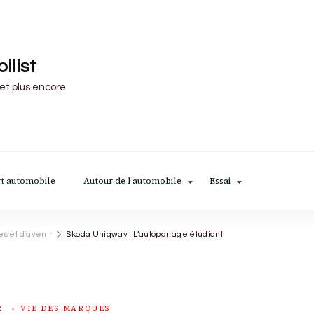
ilist
 et plus encore
t automobile
Autour de l’automobile
Essai
es et d'avenir
Skoda Uniqway : L’autopartage étudiant
R
VIE DES MARQUES