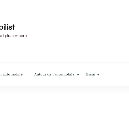
ilist
 et plus encore
t automobile
Autour de l’automobile
Essai