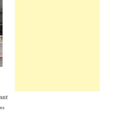
ant
des