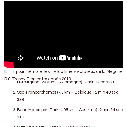
Enfin, pour mémoire, les 4 « lap time » victorieux de la Mégane
R.S. Trophy-R en cette année 2019.
Nürburgring (20.6 km – Allemagne) : 7 min 40 sec 100
Spa-Francorchamps (7.0 km – Belgique) : 2 min 48 sec
338
Bend Motorsport Park (4.95 km – Australie) : 2 min 14 sec
316