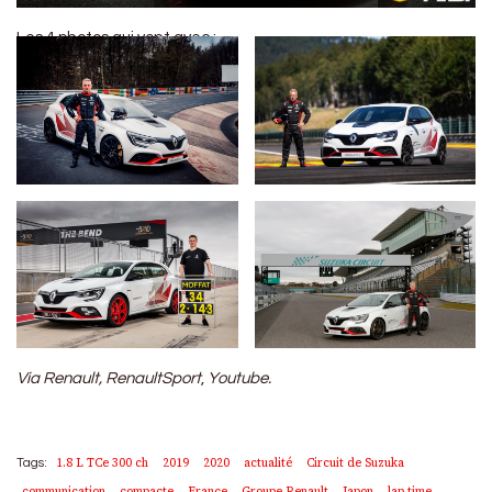
Les 4 photos qui vont avec :
Via Renault, RenaultSport
,
Youtube.
1.8 L TCe 300 ch
2019
2020
actualité
Circuit de Suzuka
Tags:
communication
compacte
France
Groupe Renault
Japon
lap time