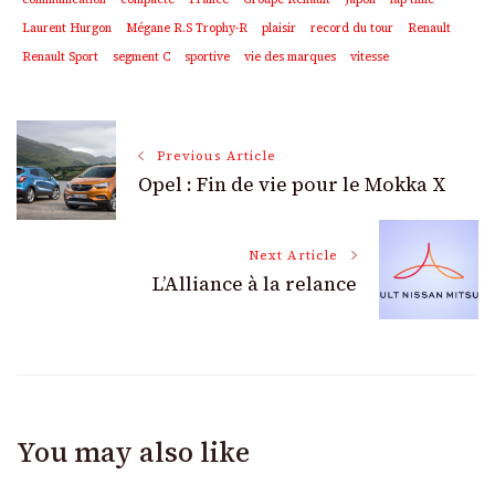
Laurent Hurgon
Mégane R.S Trophy-R
plaisir
record du tour
Renault
Renault Sport
segment C
sportive
vie des marques
vitesse
Post
Previous Article
Opel : Fin de vie pour le Mokka X
Navigation
Next Article
L’Alliance à la relance
You may also like