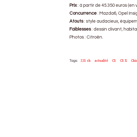
Prix
: à partir de 45.350 euros (en
Concurrence
: Mazda6, Opel Insi
Atouts
: style audacieux, équipem
Faiblesses
: dessin clivant, habi
Photos : Citroën.
225 ch
actualité
C5
C5 X
Chi
Tags: