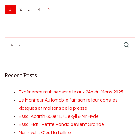
Posts
1
2
…
4
Page
Page
Page
pagination
Search
for:
Recent Posts
Expérience multisensorielle aux 24h du Mans 2025
Le Moniteur Automobile fait son retour dans les
kiosques et maisons de la presse
Essai Abarth 600e : Dr Jekyll & Mr Hyde
Essai Fiat : Petite Panda devient Grande
Northvolt : C’est la faillite