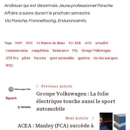
Andlauer qui est désormais
Jeune professionnel Porsche
.
Affaire à suivre durant le prochain semestre.
Via Porsche, FranceRacing, EnduranceInfo.
2019
2020
24 Heures du Mans
911 RSR
ACO
actualité
Tags:
communication
compétition
Endurance
FIA
Groupe Volkswagen
GTE Pro
pilote
Porsche
sport automobile
sportive
vie des marques
WEC
Post
Previous Article
Groupe Volkswagen : La folie
Navigation
électrique touche aussi le sport
automobile
Next Article
ACEA : Manley (FCA) succède à