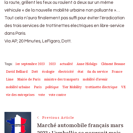
la route, grillent les feux ou roulent à deux sur un même
véhicule « de la nouvelle mobilité urbaine non polluante »…
Tout cela n’aura finalement pas suffi pour éviter l’éradication
des trois services de trottinettes électriques en libre-service
dans Paris.
Via AP, 20 Minutes, LeFigaro, Dott.
1er septembre 2023
2023
actualité
Anne Hidalgo
Clément Beaune
Tags:
David Belliard
Dott
écologie
électricité
état
fin du service
France
Lime
Mairie de Paris
ministre des transports
mobilité d'avenir
mobilité urbaine
Paris
politique
Tier Mobility
trottinette électrique
VE
vie des entreprises
vote
vote contre
Post
Previous Article
Marché automobile français mars
2023 : L’embellie se poursuit mais…