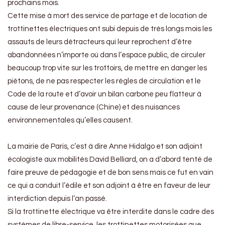
prochains mois.
Cette mise à mort des service de partage et de location de
trottinettes électriques ont subi depuis de très longs mois les
assauts de leurs détracteurs qui leur reprochent d’être
abandonnées n’importe où dans l’espace public, de circuler
beaucoup trop vite sur les trottoirs, de mettre en danger les
piétons, de ne pas respecter les règles de circulation et le
Code de la route et d’avoir un bilan carbone peu flatteur à
cause de leur provenance (Chine) et des nuisances
environnementales qu’elles causent.
La mairie de Paris, c’est à dire Anne Hidalgo et son adjoint
écologiste aux mobilités David Belliard, on a d’abord tenté de
faire preuve de pédagogie et de bon sens mais ce fut en vain
ce qui a conduit l’édile et son adjoint à être en faveur de leur
interdiction depuis l’an passé.
Si la trottinette électrique va être interdite dans le cadre des
systèmes de libre-service, les trottinettes motorisées que