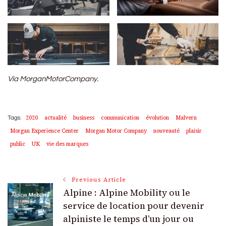
Via MorganMotorCompany.
2020
actualité
business
communication
évolution
Malvern
Tags:
Morgan Experience Center
Morgan Motor Company
nouveauté
plaisir
public
UK
vie des marques
Post
Previous Article
Alpine : Alpine Mobility ou le
Navigation
service de location pour devenir
alpiniste le temps d’un jour ou