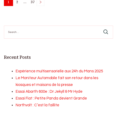
Posts
1
2
…
37
Page
Page
Page
pagination
Search
for:
Recent Posts
Expérience multisensorielle aux 24h du Mans 2025
Le Moniteur Automobile fait son retour dans les
kiosques et maisons de la presse
Essai Abarth 600e : Dr Jekyll & Mr Hyde
Essai Fiat : Petite Panda devient Grande
Northvolt : C’est la faillite