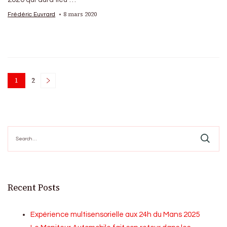
8 mars 2020
Frédéric Euvrard
Posts
1
2
Page
Page
pagination
Search
for:
Recent Posts
Expérience multisensorielle aux 24h du Mans 2025