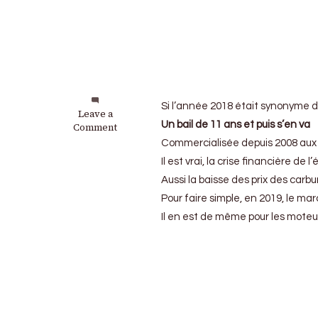
Si l’année 2018 était synonyme d
on
Leave a
Un bail de 11 ans et puis s’en va
Smart
Comment
:
Commercialisée depuis 2008 aux 
Daimler
Il est vrai, la crise financière d
AG
met
Aussi la baisse des prix des car
fin
Pour faire simple, en 2019, le ma
à
Il en est de même pour les moteur
l’aventure
nord
américaine