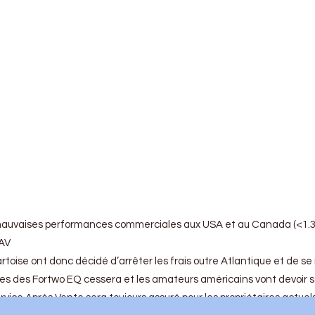
uvaises performances commerciales aux USA et au Canada (<1.300 ve
SAV
toise ont donc décidé d’arrêter les frais outre Atlantique et de 
tes des Fortwo EQ cessera et les amateurs américains vont devoir se
rvice Après Vente sera toujours assuré pour les propriétaires actue