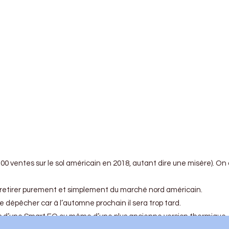
ntes sur le sol américain en 2018, autant dire une misère). On aj
se retirer purement et simplement du marché nord américain.
 dépêcher car à l’automne prochain il sera trop tard.
ls d’une Smart EQ ou même d’une plus ancienne version thermique. Ce