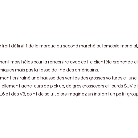
trait définitif de la marque du second marché automobile mondial, 
ent mais hélas pour la rencontre avec cette clientèle branchée et
onomiques mais pas la tasse de thé des américains.
ent entraîné une hausse des ventes des grosses voitures et une bai
tiellement acheteurs de pick up, de gros crossovers et lourds SUV et
6 et des V8, point de salut, alors imaginez un instant un petit grou