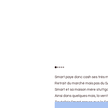
Smart paye donc cash ses très ma
Retrait du marché mais pas du 
Smart et sa maison mère stuttgar
Ainsi dans quelques mois, la ven
Toutefois Smart assure que le Se