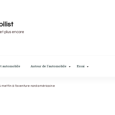
ilist
 et plus encore
t automobile
Autour de l’automobile
Essai
 met fin à l’aventure nord américaine