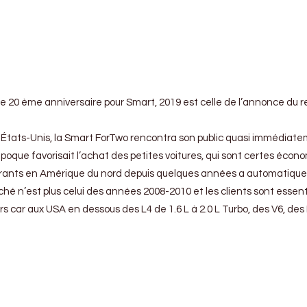
e 20 ème anniversaire pour Smart, 2019 est celle de l’annonce du re
États-Unis, la Smart ForTwo rencontra son public quasi immédiatem
e l’époque favorisait l’achat des petites voitures, qui sont certes éc
burants en Amérique du nord depuis quelques années a automatiquem
rché n’est plus celui des années 2008-2010 et les clients sont essen
s car aux USA en dessous des L4 de 1.6 L à 2.0 L Turbo, des V6, des L