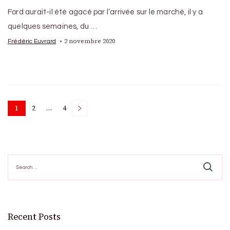
Ford aurait-il été agacé par l’arrivée sur le marché, il y a
quelques semaines, du …
2 novembre 2020
Frédéric Euvrard
Posts
1
2
…
4
Page
Page
Page
pagination
Search
for:
Recent Posts