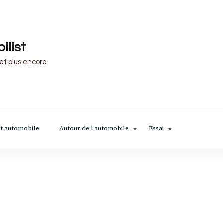
ilist
 et plus encore
t automobile
Autour de l’automobile
Essai