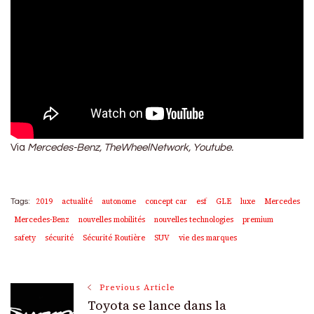
Via
Mercedes-Benz, TheWheelNetwork, Youtube.
2019
actualité
autonome
concept car
esf
GLE
luxe
Mercedes
Tags:
Mercedes-Benz
nouvelles mobilités
nouvelles technologies
premium
safety
sécurité
Sécurité Routière
SUV
vie des marques
Post
Previous Article
Toyota se lance dans la