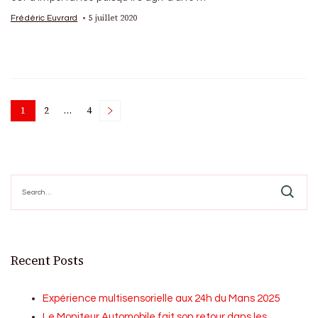
5 juillet 2020
Frédéric Euvrard
Posts
1
2
…
4
Page
Page
Page
pagination
Search
for:
Recent Posts
Expérience multisensorielle aux 24h du Mans 2025
Le Moniteur Automobile fait son retour dans les