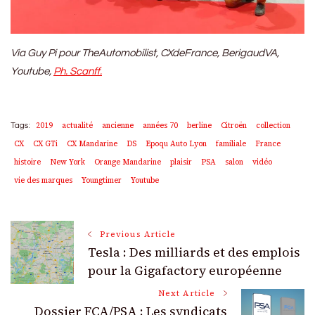
Via Guy Pi pour TheAutomobilist, CXdeFrance, BerigaudVA,
Youtube,
Ph. Scanff.
2019
actualité
ancienne
années 70
berline
Citroën
collection
Tags:
CX
CX GTi
CX Mandarine
DS
Epoqu Auto Lyon
familiale
France
histoire
New York
Orange Mandarine
plaisir
PSA
salon
vidéo
vie des marques
Youngtimer
Youtube
Post
Previous Article
Tesla : Des milliards et des emplois
Navigation
pour la Gigafactory européenne
Next Article
Dossier FCA/PSA : Les syndicats