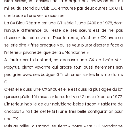
Bien visible, la familiale de la marque aux chevrons est au
milieu du stand du Club CX, entourée par deux autres CX GTi,
une bleue et une verte acidulée :
La CX Bleu Régate est une GTi série 1, une 2400 de 1978, dont
l’unique différence du reste de ses sœurs est de ne pas
disposer du toit ouvrant. Pour le reste, c’est une CX avec sa
sellerie dite « frise grecque » qui se veut plutôt discrète face à
l’intérieur psychédélique de la « Mandarine ».
A l’autre bout du stand, on découvre une CX en livrée Vert
Papyrus, plutôt voyante qui arbore tout aussi fièrement son
pédigrée avec ses badges GTi chromés sur les fins montants
C.
C’est elle aussi une CX 2400 et elle est aussi la plus âgée du lot
qui puisqu’elle fût mise sur la route il y a 42 ans c’était en 1977.
L’intérieur habillé de cuir noir/blanc-beige façon « tablette de
chocolat » fait de cette GTi une très belle configuration pour
une CX.
Puis au milieu du stand, se tient « notre » CX GTi Mandarine