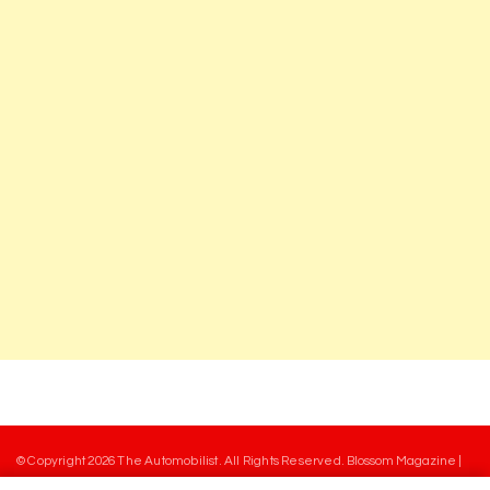
© Copyright 2026
The Automobilist
. All Rights Reserved.
Blossom Magazine |
Developed By
Blossom Themes
.
Powered by
WordPress
.