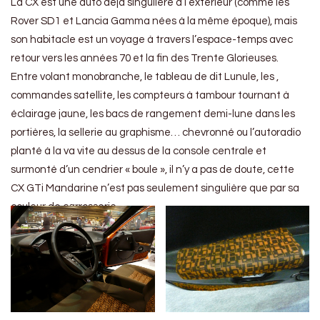
La CX est une auto déjà singulière à l’extérieur (comme les
Rover SD1 et Lancia Gamma nées à la même époque), mais
son habitacle est un voyage à travers l’espace-temps avec
retour vers les années 70 et la fin des Trente Glorieuses.
Entre volant monobranche, le tableau de dit Lunule, les ,
commandes satellite, les compteurs à tambour tournant à
éclairage jaune, les bacs de rangement demi-lune dans les
portières, la sellerie au graphisme… chevronné ou l’autoradio
planté à la va vite au dessus de la console centrale et
surmonté d’un cendrier « boule », il n’y a pas de doute, cette
CX GTi Mandarine n’est pas seulement singulière que par sa
couleur de carrosserie.