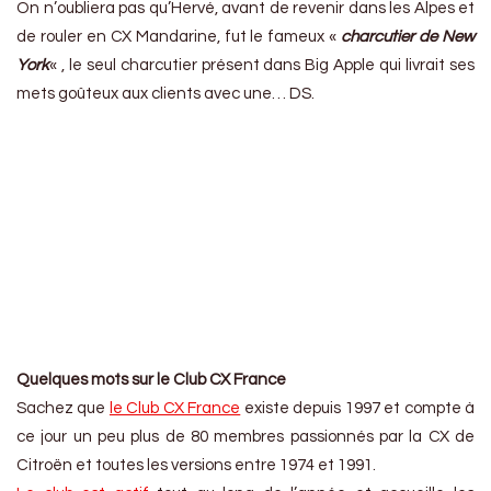
On n’oubliera pas qu’Hervé, avant de revenir dans les Alpes et
de rouler en CX Mandarine, fut le fameux «
charcutier de New
York
« , le seul charcutier présent dans Big Apple qui livrait ses
mets goûteux aux clients avec une… DS.
https://www.youtube.com/watch?v=tQYFlB6sMzQ
Quelques mots sur le Club CX France
Sachez que
le Club CX France
existe depuis 1997 et compte à
ce jour un peu plus de 80 membres passionnés par la CX de
Citroën et toutes les versions entre 1974 et 1991.