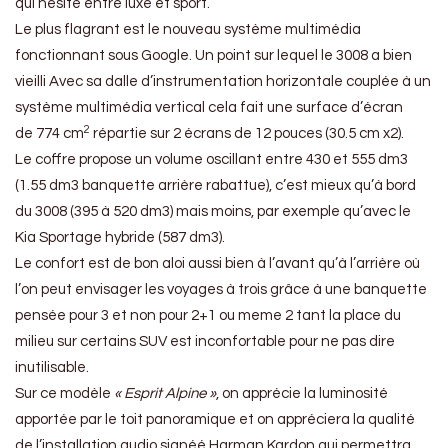
qui hésite entre luxe et sport.
Le plus flagrant est le nouveau système multimédia
fonctionnant sous Google. Un point sur lequel le 3008 a bien
vieilli Avec sa dalle d’instrumentation horizontale couplée à un
système multimédia vertical cela fait une surface d’écran
2
de 774 cm
répartie sur 2 écrans de 12 pouces (30.5 cm x2).
Le coffre propose un volume oscillant entre 430 et 555 dm3
(1.55 dm3 banquette arrière rabattue), c’est mieux qu’à bord
du 3008 (395 à 520 dm3) mais moins, par exemple qu’avec le
Kia Sportage hybride (587 dm3).
Le confort est de bon aloi aussi bien à l’avant qu’à l’arrière où
l’on peut envisager les voyages à trois grâce à une banquette
pensée pour 3 et non pour 2+1 ou meme 2 tant la place du
milieu sur certains SUV est inconfortable pour ne pas dire
inutilisable.
Sur ce modèle
« Esprit Alpine »
, on apprécie la luminosité
apportée par le toit panoramique et on appréciera la qualité
de l’installation audio signéé Harman Kardon qui permettra