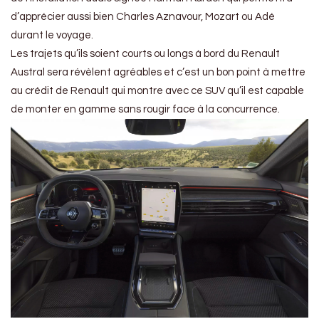
d’apprécier aussi bien Charles Aznavour, Mozart ou Adé
durant le voyage.
Les trajets qu’ils soient courts ou longs à bord du Renault
Austral sera révèlent agréables et c’est un bon point à mettre
au crédit de Renault qui montre avec ce SUV qu’il est capable
de monter en gamme sans rougir face à la concurrence.