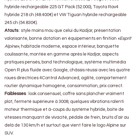
hybride rechargeable 225 GT Pack (52.000), Toyota Rav4
hybride 218 ch (48.400€) et VW Tiguan hybride rechargeable
245 ch (54.830€).
Atouts
: style moins mou que celui du Kadjar, présentation
valorisante, bonne dotation en équipements en finition
«Esprit
Alpine»
, habitacle moderne, espace intérieur, banquette
coulissante, montée en gamme après le Kadjar, aspects
pratiques pensés, bond technologique, système multimédia
Open R plus fluide avec Google, châssis réussi avec les quatre
roues directrices 4Control Advanced, agilité, comportement
routier dynamique homogène, consommation, prix correct.
Faiblesses
: look consensuel, coffre sans plancher vraiment
plat, fermeté supérieure à 3008, quelques vibrations ralenti
moteur thermique et à-coups du système hybride, boite de
vitesses manquant de vivacité, pédale de frein, bruits d’air au
delà de 130 km/h et surtout que vient faire le logo Alpine sur
SUV.