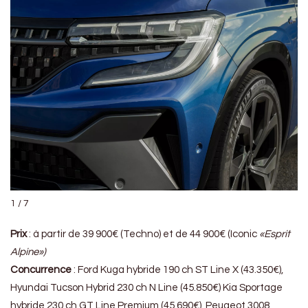
1 / 7
Prix
: à partir de 39 900€ (Techno) et de 44 900€ (Iconic
«Esprit
Alpine»)
Concurrence
: Ford Kuga hybride 190 ch ST Line X (43.350€),
Hyundai Tucson Hybrid 230 ch N Line (45.850€) Kia Sportage
hybride 230 ch GT Line Premium (45.690€), Peugeot 3008