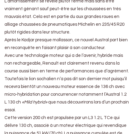
L’amortissement se révèle plutôt ferme mais sans être
vraiment génant sauf peut-être sur les chaussées en très
mauvais état. Cela est en partie du aux grandes roues en
alliage chaussées de pneumatiques Michelin en 235/45 R20
plutôt rigides dans leur structure.
Après le Kadjar presque mollasson, ce nouvel Austral part bien
en reconquête en faisant plaisir à son conducteur.
Avec une technologie moteur qui a de l’avenir, hybride mais
non rechargeable, Renault est clairement revenu dans la
course aussi bien en terme de performances que d’agrément.
Toutefois le lion sochalien n’a pas dit son dernier mot puisqu’il
recevra bientôt un nouveau moteur essence de 136 ch avec
micro-hybridation pour concurrencer notamment l’Austral 1.2
L 130 ch
«Mild hybrid»
que nous découvrirons lors d’un prochain
essai.
Cette version 200 ch est propulsée par un L3 1.2 L TCe qui
délivre 130 ch, associé à un moteur électrique qui revendique
la puissance de 51 kW (70 ch). La puissance cumulée est de