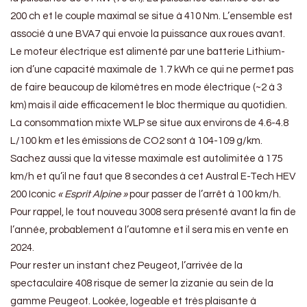
200 ch et le couple maximal se situe à 410 Nm. L’ensemble est
associé à une BVA7 qui envoie la puissance aux roues avant.
Le moteur électrique est alimenté par une batterie Lithium-
ion d’une capacité maximale de 1.7 kWh ce qui ne permet pas
de faire beaucoup de kilomètres en mode électrique (~2 à 3
km) mais il aide efficacement le bloc thermique au quotidien.
La consommation mixte WLP se situe aux environs de 4.6-4.8
L/100 km et les émissions de CO2 sont à 104-109 g/km.
Sachez aussi que la vitesse maximale est autolimitée à 175
km/h et qu’il ne faut que 8 secondes à cet Austral E-Tech HEV
200 Iconic
« Esprit Alpine »
pour passer de l’arrêt à 100 km/h.
Pour rappel, le tout nouveau 3008 sera présenté avant la fin de
l’année, probablement à l’automne et il sera mis en vente en
2024.
Pour rester un instant chez Peugeot, l’arrivée de la
spectaculaire 408 risque de semer la zizanie au sein de la
gamme Peugeot. Lookée, logeable et très plaisante à