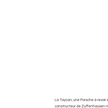
https://vimeo.com/348120603
La Taycan, une Porsche à revoir e
constructeur de Zuffenhausen ré