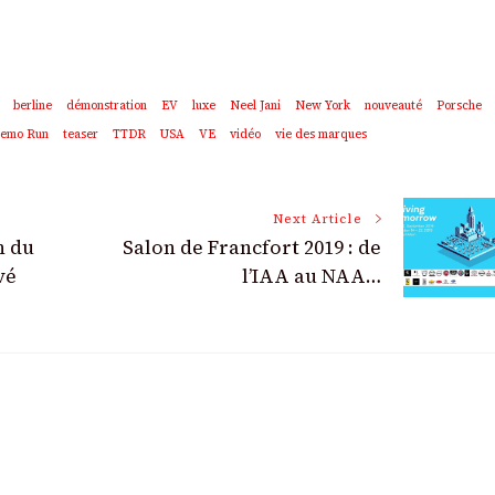
berline
démonstration
EV
luxe
Neel Jani
New York
nouveauté
Porsche
Demo Run
teaser
TTDR
USA
VE
vidéo
vie des marques
Next Article
n du
Salon de Francfort 2019 : de
vé
l’IAA au NAA…