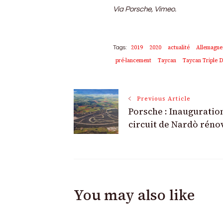
Via Porsche, Vimeo.
2019
2020
actualité
Allemagne
Tags:
pré-lancement
Taycan
Taycan Triple 
Post
Previous Article
Porsche : Inauguratio
Navigation
circuit de Nardò réno
You may also like