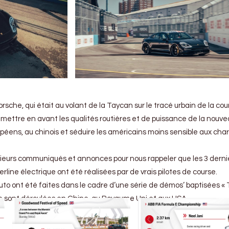
Porsche, qui était au volant de la Taycan sur le tracé urbain de la cou
de mettre en avant les qualités routières et de puissance de la nouv
ropéens, au chinois et séduire les américains moins sensible aux ch
sieurs communiqués et annonces pour nous rappeler que les 3 derni
rline électrique ont été réalisées par de vrais pilotes de course.
uto ont été faites dans le cadre d’une série de démos’ baptisées «
e sont déroulées en Chine, au Royaume Uni et aux USA.