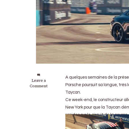
A quelques semaines de la présen
on
Leave a
Porsche poursuit sa longue, très
Porsche
Comment
Taycan
Taycan.
:
Ce week-end, le constructeur al
En
démo
New York pour que la Taycan démo
new-
rapides sur le circuit de la course.
yorkaise