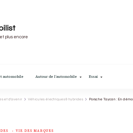
ilist
 et plus encore
t automobile
Autour de l’automobile
Essai
es et d'avenir
Véhicules électriques & hybrides
Porsche Taycan : En démo
IDES
VIE DES MARQUES