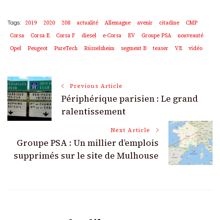
2019
2020
208
actualité
Allemagne
avenir
citadine
CMP
Tags:
Corsa
Corsa E
Corsa F
diesel
e-Corsa
EV
Groupe PSA
nouveauté
Opel
Peugeot
PureTech
Rüsselsheim
segment B
teaser
VE
vidéo
Post
Previous Article
Périphérique parisien : Le grand
Navigation
ralentissement
Next Article
Groupe PSA : Un millier d’emplois
supprimés sur le site de Mulhouse