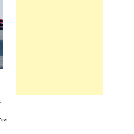
a
 Opel