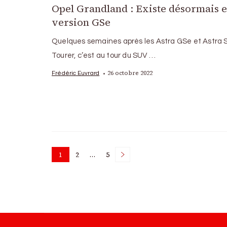
Opel Grandland : Existe désormais 
version GSe
Quelques semaines après les Astra GSe et Astra 
Tourer, c’est au tour du SUV …
26 octobre 2022
Frédéric Euvrard
Posts
1
2
…
5
Page
Page
Page
pagination