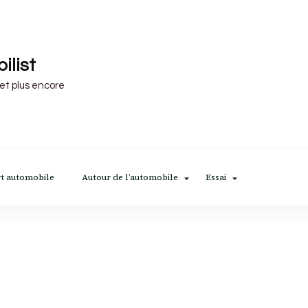
ilist
 et plus encore
t automobile
Autour de l’automobile
Essai