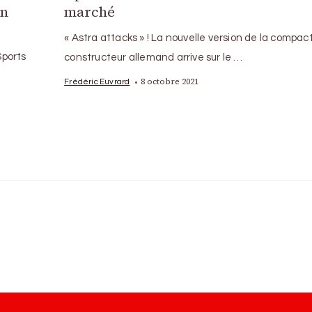
en
marché
« Astra attacks » ! La nouvelle version de la compac
Sports
constructeur allemand arrive sur le …
8 octobre 2021
Frédéric Euvrard