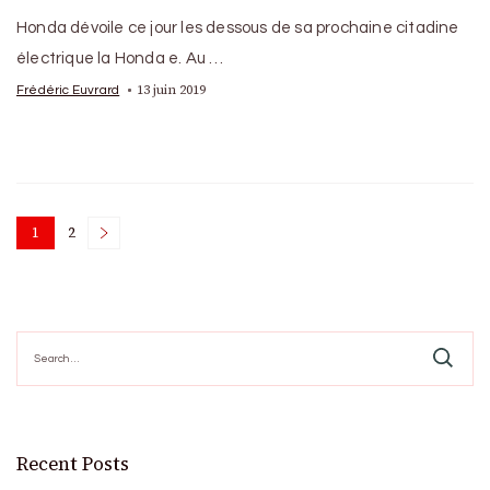
Honda dévoile ce jour les dessous de sa prochaine citadine
électrique la Honda e. Au …
13 juin 2019
Frédéric Euvrard
Posts
1
2
Page
Page
pagination
Search
for:
Recent Posts