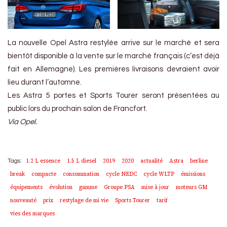
La nouvelle Opel Astra restylée arrive sur le marché et sera
bientôt disponible à la vente sur le marché français (c’est déjà
fait en Allemagne). Les premières livraisons devraient avoir
lieu durant l’automne.
Les Astra 5 portes et Sports Tourer seront présentées au
public lors du prochain salon de Francfort.
Via Opel.
1.2 L essence
1.5 L diesel
2019
2020
actualité
Astra
berline
Tags:
break
compacte
consommation
cycle NEDC
cycle WLTP
émissions
équipements
évolution
gamme
Groupe PSA
mise à jour
moteurs GM
nouveauté
prix
restylage de mi vie
Sports Tourer
tarif
vies des marques