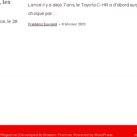
 les
Lancé il y a déjà 7 ans, le Toyota C-HR a d’abord surp
choqué par …
ce, le 28
8 février 2023
Frédéric Euvrard
 Magazine | Developed By
Blossom Themes
.
Powered by
WordPress
.
M