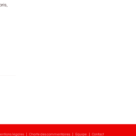
ris,
entions légales
Charte des commentaires
Equipe
Contact