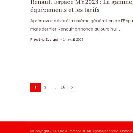
Renault Espace MY2023 : La gamme,
équipements et les tarifs
Après avoir dévoilé la sixième génération de l’Espa
mars dernier Renault annonce aujourd’hui …
14 avril 2023
Frédéric Euvrard
Posts
1
2
…
16
Page
Page
Page
pagination
© Copyright 2026
The Automobilist
. All Rights Reserved.
Blossom