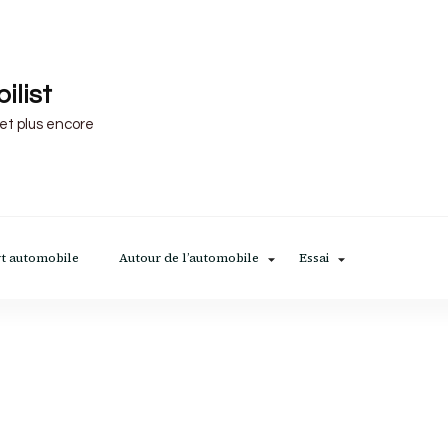
ilist
 et plus encore
t automobile
Autour de l’automobile
Essai