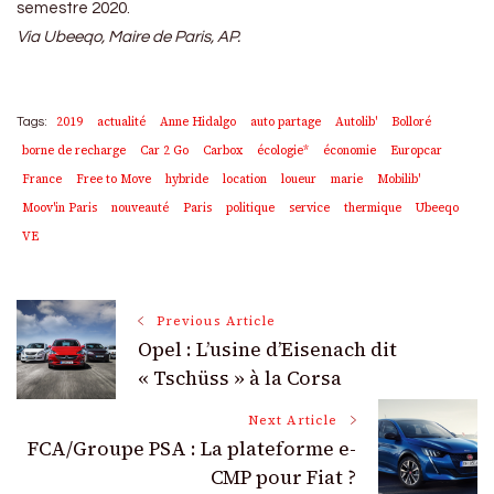
semestre 2020.
Via Ubeeqo, Maire de Paris, AP.
2019
actualité
Anne Hidalgo
auto partage
Autolib'
Bolloré
Tags:
borne de recharge
Car 2 Go
Carbox
écologie*
économie
Europcar
France
Free to Move
hybride
location
loueur
marie
Mobilib'
Moov'in Paris
nouveauté
Paris
politique
service
thermique
Ubeeqo
VE
Post
Previous Article
Opel : L’usine d’Eisenach dit
Navigation
« Tschüss » à la Corsa
Next Article
FCA/Groupe PSA : La plateforme e-
CMP pour Fiat ?