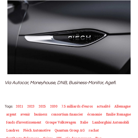
Via Autocar, Moneyhouse, DNB, Business-Monitor, Agefi.
2021
2023
2025
2030
7.5 milliards d'euros
actualité
Allemagne
Tags:
argent
avenir
business
consortium financier
économie
Emilie Romagne
fonds d'investissement
Groupe Volkswagen
Italie
Lamborghini Automobili
Londres
Piëch Automotive
Quantum Group AG
rachat