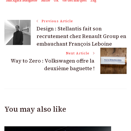
Sant'Agata Bolognese
Suisse
UK
vie des marques
Zug
Post
Previous Article
Design : Stellantis fait son
Navigation
recrutement chez Renault Group en
embauchant François Leboine
Next Article
Way to Zero : Volkswagen offre la
deuxième baguette !
You may also like