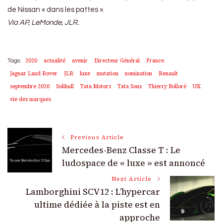
de Nissan « dans les pattes ».
Via AP, LeMonde, JLR.
2020
actualité
avenir
Directeur Général
France
Tags:
Jaguar Land Rover
JLR
luxe
mutation
nomination
Renault
septembre 2020
Solihull
Tata Motors
Tata Sons
Thierry Bolloré
UK
vie des marques
Post
Previous Article
Mercedes-Benz Classe T : Le
Navigation
ludospace de « luxe » est annoncé
Next Article
Lamborghini SCV12 : L’hypercar
ultime dédiée à la piste est en
approche