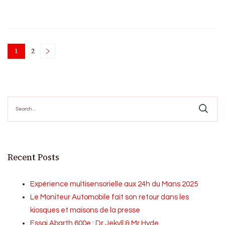
Posts
1
2
Page
Page
pagination
Search
for:
Recent Posts
Expérience multisensorielle aux 24h du Mans 2025
Le Moniteur Automobile fait son retour dans les
kiosques et maisons de la presse
Essai Abarth 600e : Dr Jekyll & Mr Hyde